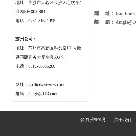
地址：长沙市天心区长沙天心软件产
业园B座803-804
网 址： harthouser
电话：0731-81671998
邮 箱： dmgis@16
苏州公司：
地址：苏州市高新区科发路101号致
远国际商务大厦南楼503室
电话：0512-66806280
网址：harthousereview.com
邮箱：dmgis@163.com
梦图乐投体育
|
关于我们