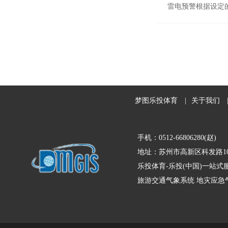
雷电预警根据设定
梦图乐投体育
|
关于我们
手机：0512-66806280(赵)
地址：苏州市高新区科发路10
乐投体育-乐投(中国)一站式
旅游交通气象系统
地灾应急