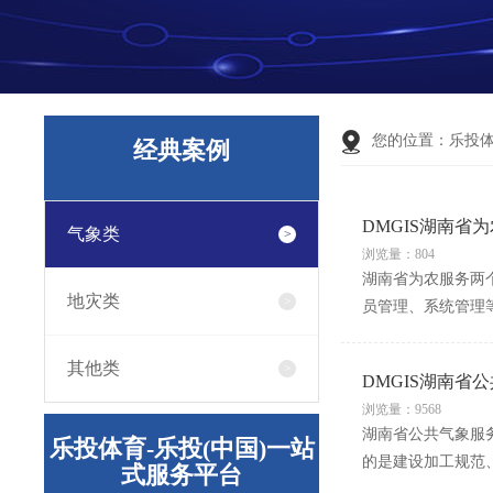
您的位置：
乐投
经典案例
DMGIS湖南省
气象类
浏览量：804
湖南省为农服务两
地灾类
员管理、系统管理
其他类
DMGIS湖南省
浏览量：9568
湖南省公共气象服务
乐投体育-乐投(中国)一站
的是建设加工规范
式服务平台