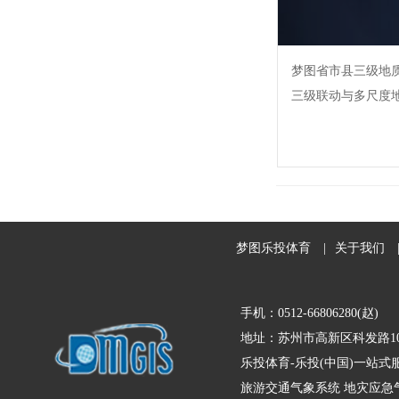
梦图省市县三级地
三级联动与多尺度
梦图乐投体育
|
关于我们
手机：0512-66806280(赵)
地址：苏州市高新区科发路10
乐投体育-乐投(中国)一站式
旅游交通气象系统
地灾应急