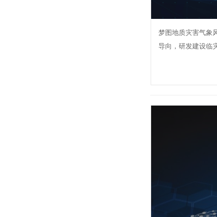
梦图地质灾害气象
导向，研发建设临