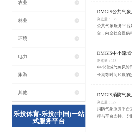
农业
DMGIS公共气
浏览量：135
林业
公共气象服务平台
合，向全社会提供
环境
DMGIS中小流
电力
浏览量：113
中小流域气象风险
旅游
长期等时间尺度的
其他
DMGIS消防气
浏览量：127
消防气象服务平台
乐投体育-乐投(中国)一站
撑与平台支持。 
式服务平台
CONTACT US