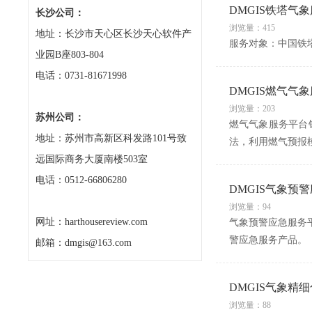
DMGIS铁塔气
长沙公司：
浏览量：415
地址：长沙市天心区长沙天心软件产
服务对象：中国铁
业园B座803-804
电话：0731-81671998
DMGIS燃气气
浏览量：203
苏州公司：
燃气气象服务平台
地址：苏州市高新区科发路101号致
法，利用燃气预报
远国际商务大厦南楼503室
电话：0512-66806280
DMGIS气象预
浏览量：94
网址：harthousereview.com
气象预警应急服务
警应急服务产品。
邮箱：dmgis@163.com
DMGIS气象精
浏览量：88