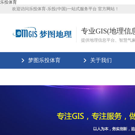
乐投体育
欢迎访问乐投体育-乐投(中国)一站式服务平台 官方网站！
专业GIS(地理
提供地理信息平台、智慧气
梦图乐投体育
关于我们
乐投体育-乐投(中国)一站式服务平台