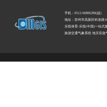
手机：0512-66806280(赵)
地址：苏州市高新区科发路10
乐投体育-乐投(中国)一站式
旅游交通气象系统
地灾应急