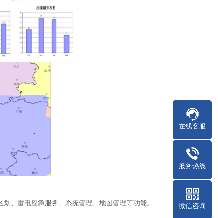
在线客服
服务热线
区划、雷电应急服务、系统管理、地图管理等功能。
微信咨询