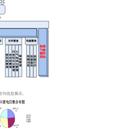
控与信息展示。