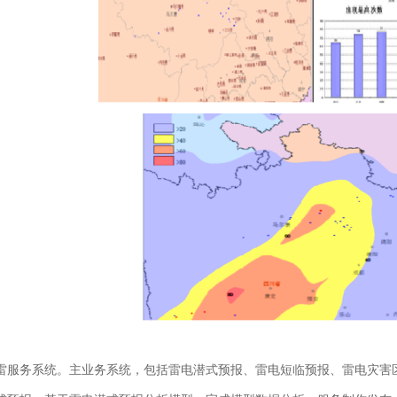
防雷服务系统。主业务系统，包括雷电潜式预报、雷电短临预报、雷电灾害