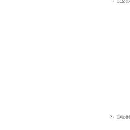
1）雷达
2）雷电