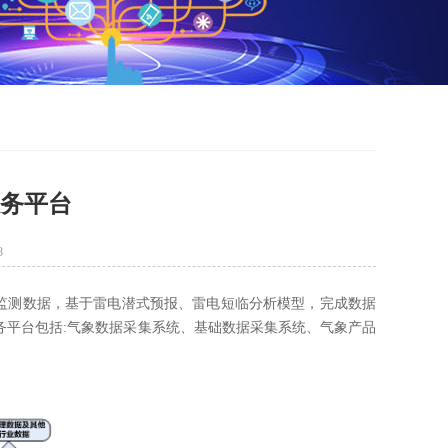
服务平台
8
测数据，基于雷电潜式预报、雷电短临分析模型，完成数据
务平台包括:气象数据采集系统、基础数据采集系统、气象产品