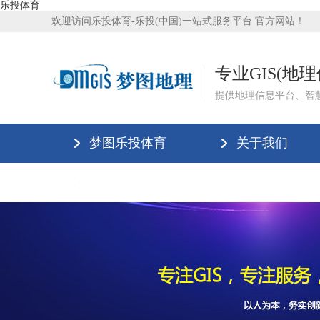
乐投体育
欢迎访问乐投体育-乐投(中国)一站式服务平台 官方网站！
专业GIS(地
提供地理信息平台、智
梦图乐投体育
关于我们
乐投体育-乐投(中国)一站式服务平台