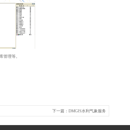
库管理等。
下一篇：
DMGIS水利气象服务