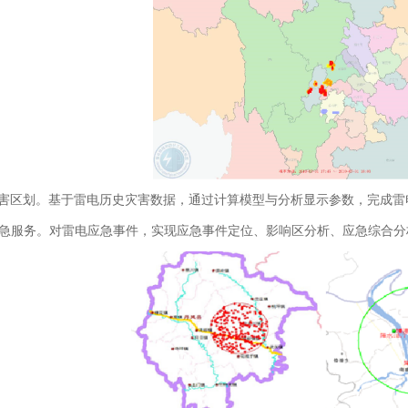
害区划。基于雷电历史灾害数据，通过计算模型与分析显示参数，完成雷
应急服务。对雷电应急事件，实现应急事件定位、影响区分析、应急综合分