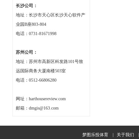
长沙公司：
地址：长沙市天心区长沙天心软件产
业园B座803-804
电话：0731-81671998
苏州公司：
地址：苏州市高新区科发路101号致
远国际商务大厦南楼503室
电话：0512-66806280
网址：harthousereview.com
邮箱：dmgis@163.com
梦图乐投体育
|
关于我们