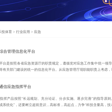
乐投体育
>
行业应用
>
应急
急综合管理信息化平台
平台是按照各省应急资源厅的职责规定，遵循党对应急工作集中统一领导
等有关部门建设的统一的信息化平台。从应急管理厅现职能职责上考虑，
防通信应急指挥平台
指挥产品按照“长远规划、充分论证、分步实施、逐步完善”的指导原则,
成系统化”，还要树立超前意识，高标准，高起点，力争“科技含量高，技