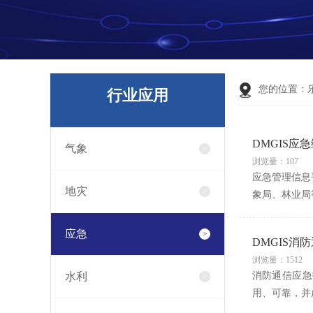
您的位置：
行业应用
DMGIS应
气象
浏览量：107
应急管理信息
地灾
象局、林业局
应急
DMGIS消
浏览量：1512
水利
消防通信应急
用、可靠，并