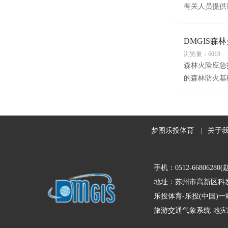
有关人员提供
DMGIS森
浏览量：6019
森林火险应急
的森林防火基
梦图乐投体育
|
关于
手机：0512-66806280(
地址：苏州市高新区科发
乐投体育-乐投(中国)
旅游交通气象系统
地灾