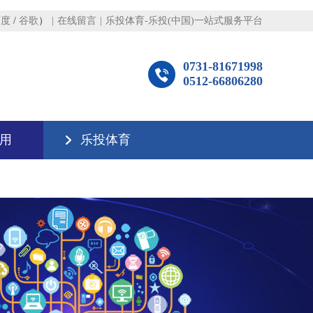
百度
/
谷歌
）
|
在线留言
|
乐投体育-乐投(中国)一站式服务平台
0731-81671998
0512-66806280
用
乐投体育