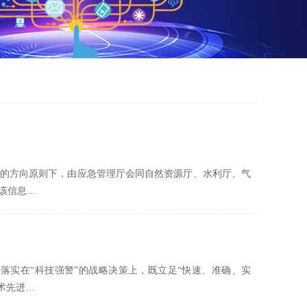
的方向原则下，由应急管理厅会同自然资源厅、水利厅、气
该信息…
落实在“科技强警”的战略决策上，既立足“快速、准确、实
术先进…