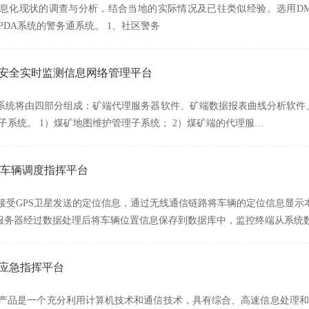
息化现状的调查与分析，结合当地的实际情况及已往类似经验。选用DMG
PDA系统的警务通系统。 1、社区警务
矿井安全实时监测信息网络管理平台
 系统将由四部分组成：矿端代理服务器软件、矿端数据报表曲线分析软件、
子系统。 1）煤矿地图维护管理子系统； 2）煤矿端的代理服…
GPS车辆调度指挥平台
端接受GPS卫星发送的定位信息，通过无线通信链路将车辆的定位信息显示
统服务器经过数据处理后将车辆位置信息保存到数据库中，监控终端从系统
防应急指挥平台
产品是一个充分利用计算机技术和通信技术，具有综合、高速信息处理和