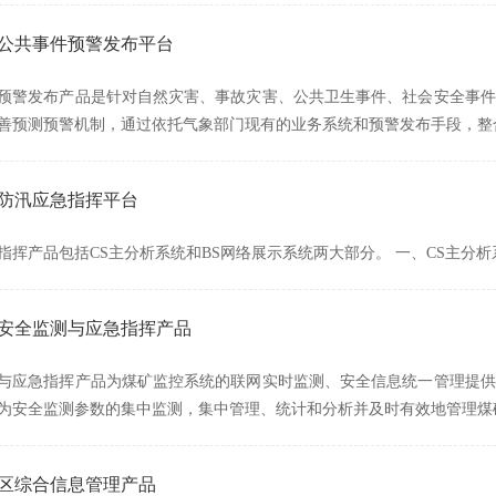
发公共事件预警发布平台
预警发布产品是针对自然灾害、事故灾害、公共卫生事件、社会安全事件
善预测预警机制，通过依托气象部门现有的业务系统和预警发布手段，整
利防汛应急指挥平台
指挥产品包括CS主分析系统和BS网络展示系统两大部分。 一、CS主分析
井安全监测与应急指挥产品
与应急指挥产品为煤矿监控系统的联网实时监测、安全信息统一管理提供
为安全监测参数的集中监测，集中管理、统计和分析并及时有效地管理煤
工区综合信息管理产品