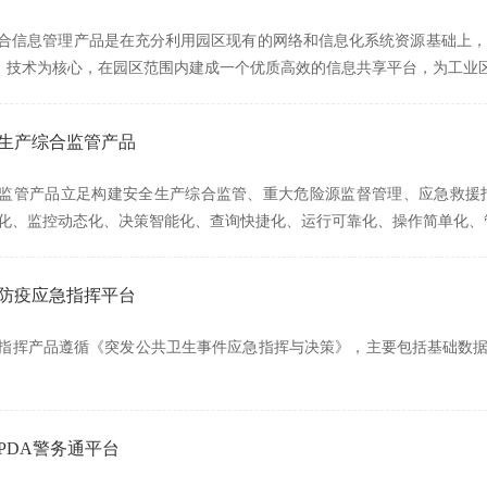
合信息管理产品是在充分利用园区现有的网络和信息化系统资源基础上，
S）技术为核心，在园区范围内建成一个优质高效的信息共享平台，为工业
全生产综合监管产品
监管产品立足构建安全生产综合监管、重大危险源监督管理、应急救援
化、监控动态化、决策智能化、查询快捷化、运行可靠化、操作简单化、
生防疫应急指挥平台
指挥产品遵循《突发公共卫生事件应急指挥与决策》，主要包括基础数据
于PDA警务通平台