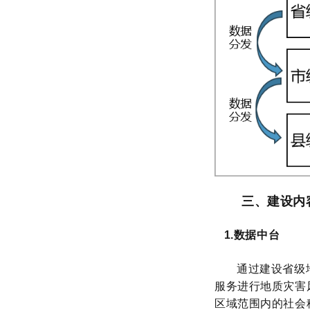
三、建设内
1.数据中台
通过建设省级地灾
服务进行地质灾害
区域范围内的社会