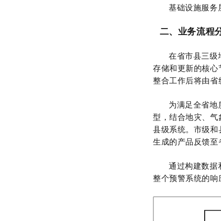
基础设施服务层
二、业务流程
在省市县三级地质
存储和更新的核心
整合工作后将由省
为满足全省地质灾
型，结合地灾、气
县级系统。市级和
生成的产品反馈至
通过构建数据和产
整个预警系统的响