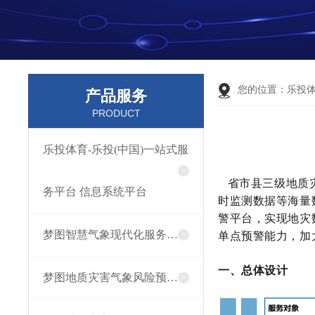
您的位置：
乐投
产品服务
PRODUCT
乐投体育-乐投(中国)一站式服
省市县三级地质
务平台 信息系统平台
时监测数据等海量
警平台，实现地灾
梦图智慧气象现代化服务…
单点预警能力，加
一、总体设计
梦图地质灾害气象风险预…