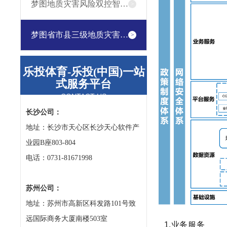
梦图地质灾害风险双控智…
梦图省市县三级地质灾害…
乐投体育-乐投(中国)一站
式服务平台
CONTACT US
长沙公司：
地址：长沙市天心区长沙天心软件产
业园B座803-804
电话：0731-81671998
苏州公司：
地址：苏州市高新区科发路101号致
远国际商务大厦南楼503室
1.业务服务