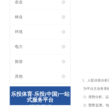
农业
林业
环境
电力
旅游
其他
1、人影决策分析
为平台主业务系
乐投体育-乐投(中国)一站
1）潜势分析。
式服务平台
2）预警监测。
CONTACT US