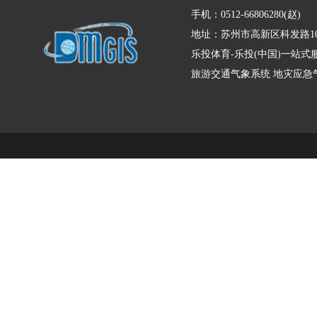
手机：0512-66806280(赵)
地址：苏州市高新区科发路10
乐投体育-乐投(中国)一站式
旅游交通气象系统
地灾应急