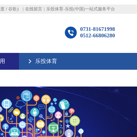
百度
/
谷歌
）
|
在线留言
|
乐投体育-乐投(中国)一站式服务平台
0731-81671998
0512-66806280
用
乐投体育