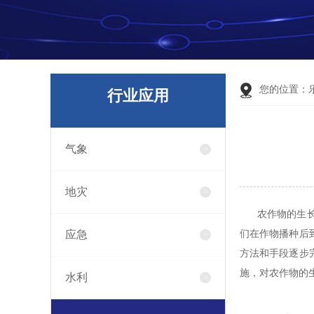
您的位置：
行业应用
气象
地灾
农作物的生长
应急
们在作物播种后
方法和手段逐步
施，对农作物的
水利