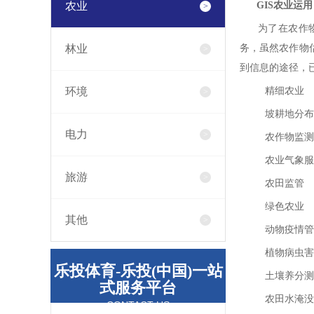
农业
GIS农业运用
为了在农作物监
林业
务，虽然农作物
到信息的途径，
环境
精细农业
坡耕地分布
电力
农作物监测
农业气象服
旅游
农田监管
绿色农业
其他
动物疫情管
植物病虫害
乐投体育-乐投(中国)一站
土壤养分测
式服务平台
农田水淹没
CONTACT US