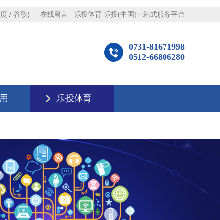
百度
/
谷歌
）
|
在线留言
|
乐投体育-乐投(中国)一站式服务平台
0731-81671998
0512-66806280
用
乐投体育