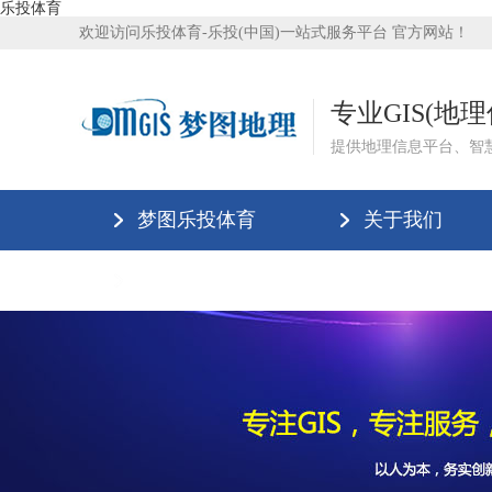
乐投体育
欢迎访问乐投体育-乐投(中国)一站式服务平台 官方网站！
专业GIS(地
提供地理信息平台、智
梦图乐投体育
关于我们
乐投体育-乐投(中国)一站式服务平台