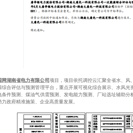
国网湖南省电力有限公司
项目，项目依托调控云汇聚全省水、风
源综合评估与预测管理平台，重点开展可视化综合展示、水风光
电条件预测、煤油气供需预测、发电能力预测、厂站选址辅助分
助力政府精准施策、企业高质量发展。