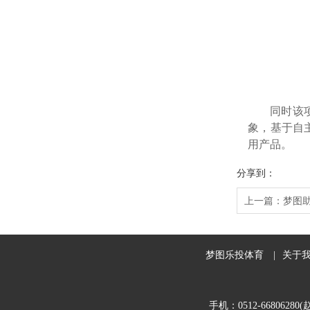
同时该
象，基于自
用产品。
分享到：
上一篇：
梦图助
梦图乐投体育
|
关于
手机：0512-66806280(