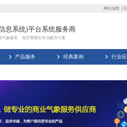
网站地图
（
理信息系统)平台系统服务商
慧气象服务、地灾预警的专业解决方案
产品服务
经典案例
行业应