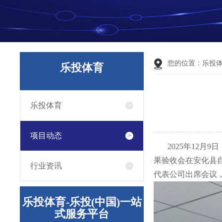
您的位置：
乐投
乐投体育
乐投体育
项目动态
2025年12
果验收会在安化县
行业资讯
代表公司出席会议
乐投体育-乐投(中国)一站
式服务平台