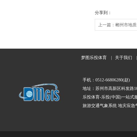
分享到：
上一篇：
郴州市地质
梦图乐投体育
|
关于我们
手机：0512-66806280(赵)
地址：苏州市高新区科发路10
乐投体育-乐投(中国)一站式
旅游交通气象系统
地灾应急