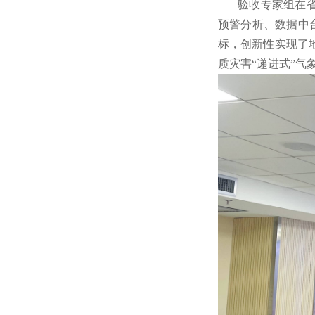
验收专家组在
预警分析、数据中
标，创新性实现了
质灾害“递进式”