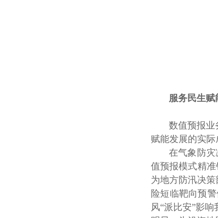
服务民生赋
数值预报业
赋能发展的实际
在气象防灾
值预报模式精准
为地方防汛决策
险短临靶向预警体
风“派比安”影