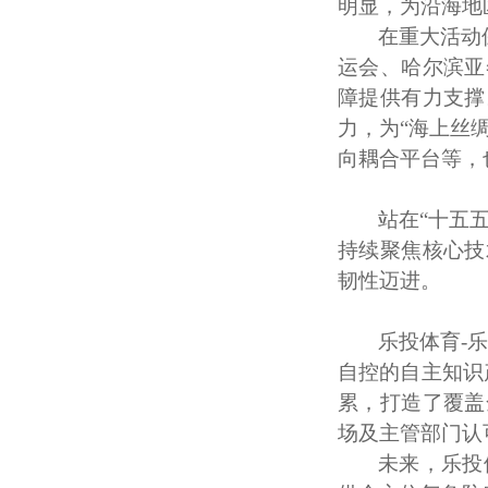
明显，为沿海地
在重大活动
运会、哈尔滨亚
障提供有力支撑
力，为
“海上丝
向耦合平台等，
站在
“十五
持续聚焦核心技
韧性迈进。
乐投体育-
自控的自主知识
累，打造了覆盖
场及主管部门认
未来，乐投