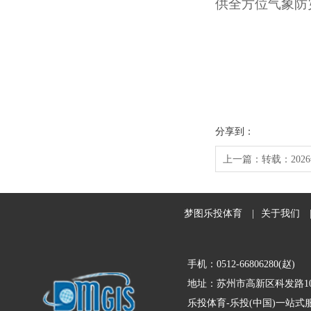
供全方位气象防
分享到：
上一篇：
转载：20
梦图乐投体育
|
关于我们
手机：0512-66806280(赵)
地址：苏州市高新区科发路10
乐投体育-乐投(中国)一站式