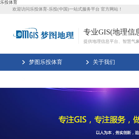
乐投体育
欢迎访问乐投体育-乐投(中国)一站式服务平台 官方网站！
专业GIS(地理
提供地理信息平台、智慧气
梦图乐投体育
关于我们
乐投体育-乐投(中国)一站式服务平台