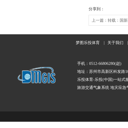
分享到：
上一篇：
转载：国新
梦图乐投体育
|
关于我们
手机：0512-66806280(赵)
地址：苏州市高新区科发路10
乐投体育-乐投(中国)一站式
旅游交通气象系统
地灾应急