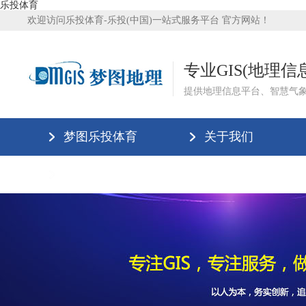
乐投体育
欢迎访问乐投体育-乐投(中国)一站式服务平台 官方网站！
专业GIS(地理
提供地理信息平台、智慧气
梦图乐投体育
关于我们
乐投体育-乐投(中国)一站式服务平台