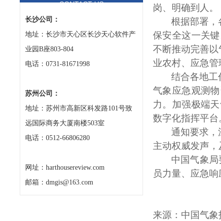
CONTACT US
岗、明确到人。
长沙公司：
根据部署，
保安全这一关键
地址：长沙市天心区长沙天心软件产
不断推动完善以
业园B座803-804
业农村、应急管
电话：0731-81671998
结合各地工
气象应急观测物
苏州公司：
力。加强极端天
地址：苏州市高新区科发路101号致
数字化指挥平台
远国际商务大厦南楼503室
通知要求，
电话：0512-66806280
主动权威发声，
中国气象局
网址：harthousereview.com
员力量、应急响
邮箱：dmgis@163.com
来源：中国气象