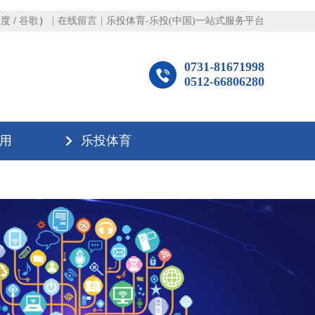
百度
/
谷歌
）
|
在线留言
|
乐投体育-乐投(中国)一站式服务平台
0731-81671998
0512-66806280
用
乐投体育