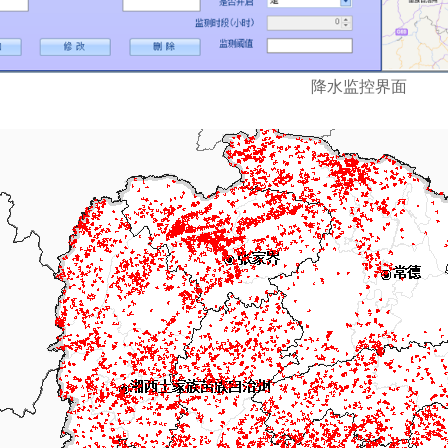
降水监控界面