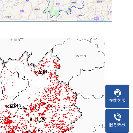
在线客服
服务热线