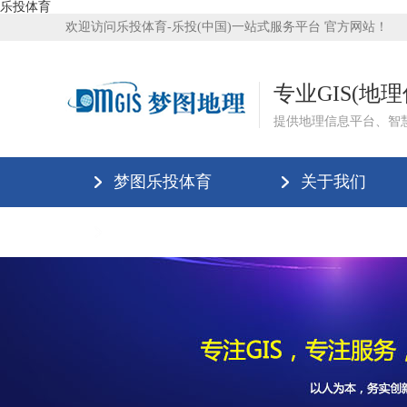
乐投体育
欢迎访问乐投体育-乐投(中国)一站式服务平台 官方网站！
专业GIS(地
提供地理信息平台、智
梦图乐投体育
关于我们
乐投体育-乐投(中国)一站式服务平台