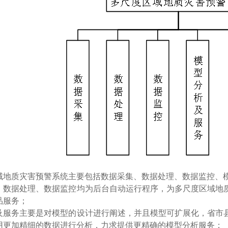
域地质灾害预警系统主要包括数据采集、数据处理、数据监控、
、数据处理、数据监控均为后台自动运行程序，为多尺度区域地
品服务；
及服务主要是对模型的设计进行阐述，并且模型可扩展化，省市
用更加精细的数据进行分析，力求提供更精确的模型分析服务；