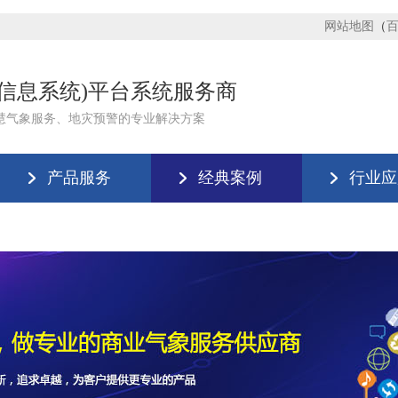
网站地图
（
理信息系统)平台系统服务商
慧气象服务、地灾预警的专业解决方案
产品服务
经典案例
行业应