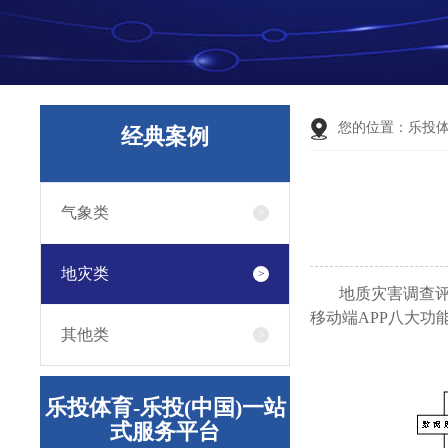
您的位置：
乐投
经典案例
气象类
地灾类
地质灾害调查评价
移动端APP八大功
其他类
乐投体育-乐投(中国)一站
式服务平台