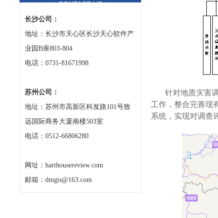
CONTACT US
长沙公司：
地址：长沙市天心区长沙天心软件产
业园B座803-804
电话：0731-81671998
苏州公司：
针对地质灾害调查
工作，整合完善现
地址：苏州市高新区科发路101号致
系统，实现对调查
远国际商务大厦南楼503室
电话：0512-66806280
网址：harthousereview.com
邮箱：dmgis@163.com