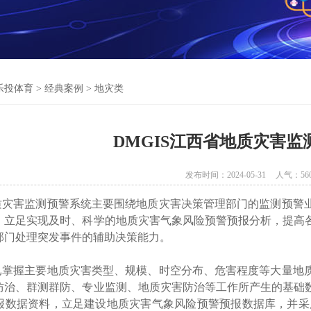
乐投体育
>
经典案例
>
地灾类
DMGIS江西省地质灾害监
发布时间：2024-05-31
人气：
56
害监测预警系统主要围绕地质灾害决策管理部门的监测预警业
，立足实现及时、科学的地质灾害气象风险预警预报分析，提高
部门处理突发事件的辅助决策能力。
握主要地质灾害类型、规模、时空分布、危害程度等大量地质
防治、群测群防、专业监测、地质灾害防治等工作所产生的基础
报数据资料，立足建设地质灾害气象风险预警预报数据库，并采