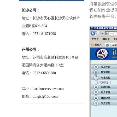
CONTACT US
海量数据管理
程功能作业提
长沙公司：
软件服务平台
地址：长沙市天心区长沙天心软件产
业园B座803-804
电话：0731-81671998
苏州公司：
地址：苏州市高新区科发路101号致
远国际商务大厦南楼503室
电话：0512-66806280
网址：harthousereview.com
邮箱：dmgis@163.com