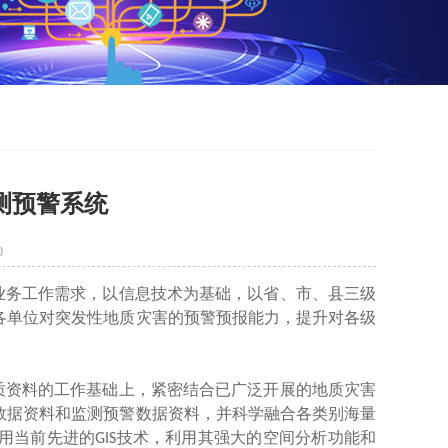
测预警系统
0
务工作需求，以信息技术为基础，以省、市、县三级
各单位对突发性地质灾害的预警预报能力，提升对各级
资料的工作基础上，紧密结合已广泛开展的地质灾害
数据资料和监测预警数据资料，并科学融合各类别海量
用当前先进的
技术，利用其强大的空间分析功能和
GIS