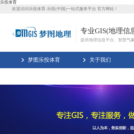
乐投体育
欢迎访问乐投体育-乐投(中国)一站式服务平台 官方网站！
专业GIS(地理
提供地理信息平台、智慧气
梦图乐投体育
关于我们
乐投体育-乐投(中国)一站式服务平台