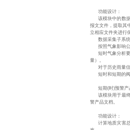
功能设计：
该模块中的数
报文文件，提取其
立相应文件夹进行
数据采集子系统
按照气象影响公
短时气象分析
量）。
对于历史雨量
短时和短期的
短期(时)预警
该模块用于最
警产品文档。
功能设计：
计算地质灾害
改。