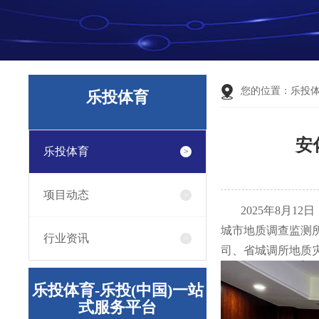
您的位置：
乐投
乐投体育
安
乐投体育
项目动态
2025年8月
城市地质调查监测
行业资讯
司、省城调所地质
乐投体育-乐投(中国)一站
式服务平台