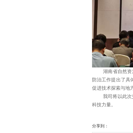
湖南省自然资
防治工作提出了具
促进技术探索与地
我司将以此次
科技力量。
分享到：