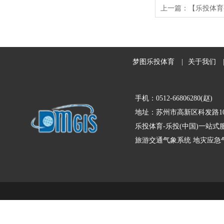
上一篇：
【乐投体育
梦图乐投体育
|
关于我们
手机：0512-66806280(赵)
地址：苏州市高新区科发路10
乐投体育-乐投(中国)一站式
旅游交通气象系统
地灾应急