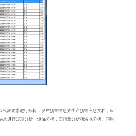
气象要素进行分析，发布预警信息并生产预警应急文档，应
洪水进行短期分析，短临分析，面雨量分析和洪水分析。同时