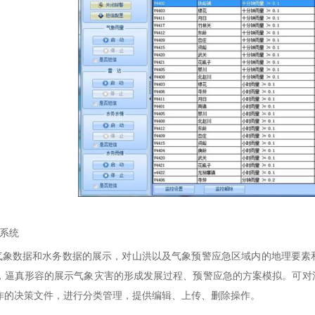
析系统
数据和水务数据的展示，对山洪以及气象预警应急区域内的地理要素和
，逼真形容的展示气象灾害的形成发展过程、预警应急的方案模拟。可对
作的决策文件，进行分类管理，提供编辑、上传、删除操作。