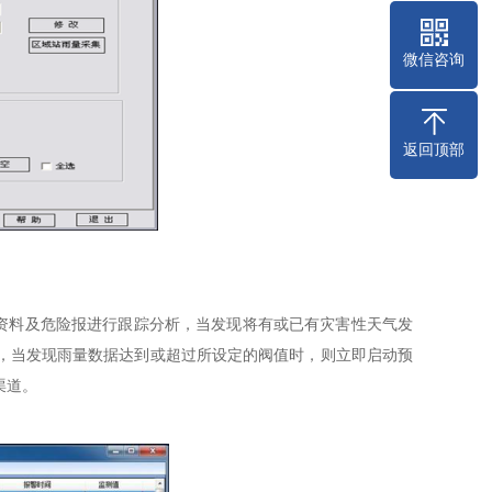
微信咨询
返回顶部
料及危险报进行跟踪分析，当发现将有或已有灾害性天气发
，当发现雨量数据达到或超过所设定的阀值时，则立即启动预
渠道。