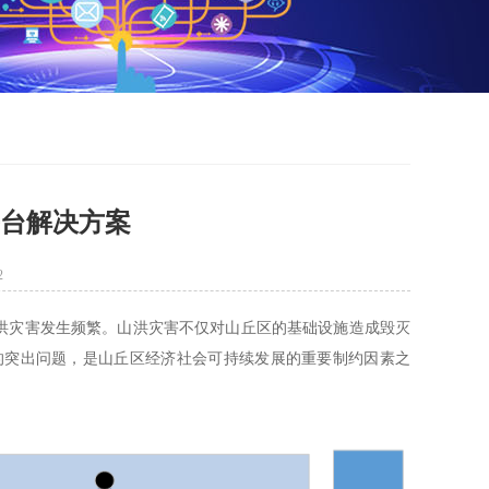
平台解决方案
2
灾害发生频繁。山洪灾害不仅对山丘区的基础设施造成毁灭
的突出问题，是山丘区经济社会可持续发展的重要制约因素之