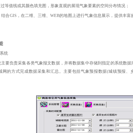
等值线或其颜色填充图，形象直观的展现气象要素的空间分布情况；
合GIS，在二维、三维、WEB的地图上进行气象信息展示，提供丰富
能
集系统
要负责采集各类气象报文数据，并将数据集中存储到指定的系统数据库
、局域网的方式完成数据采集和汇总。主要包括气象预报数据(城镇预报