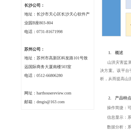
长沙公司：
地址：长沙市天心区长沙天心软件产
业园B座803-804
电话：0731-81671998
苏州公司：
1. 概述
地址：苏州市高新区科发路101号致
山洪灾害监测预
远国际商务大厦南楼503室
决方案。该平台
电话：0512-66806280
析，从而提高山
网址：harthousereview.com
2. 产品特
邮箱：dmgis@163.com
操作简捷：可采
信息显示：系统
数据分析：系统