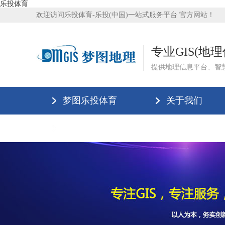
乐投体育
欢迎访问乐投体育-乐投(中国)一站式服务平台 官方网站！
专业GIS(地
提供地理信息平台、智
梦图乐投体育
关于我们
乐投体育-乐投(中国)一站式服务平台