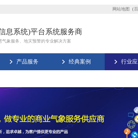
网站地图
（
理信息系统)平台系统服务商
慧气象服务、地灾预警的专业解决方案
产品服务
经典案例
行业应